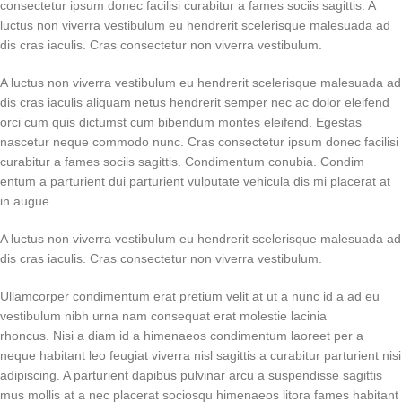
consectetur ipsum donec facilisi curabitur a fames sociis sagittis. A
luctus non viverra vestibulum eu hendrerit scelerisque malesuada ad
dis cras iaculis. Cras consectetur non viverra vestibulum.
A luctus non viverra vestibulum eu hendrerit scelerisque malesuada ad
dis cras iaculis aliquam netus hendrerit semper nec ac dolor eleifend
orci cum quis dictumst cum bibendum montes eleifend. Egestas
nascetur neque commodo nunc. Cras consectetur ipsum donec facilisi
curabitur a fames sociis sagittis. Condimentum conubia. Condim
entum a parturient dui parturient vulputate vehicula dis mi placerat at
in augue.
A luctus non viverra vestibulum eu hendrerit scelerisque malesuada ad
dis cras iaculis. Cras consectetur non viverra vestibulum.
Ullamcorper condimentum erat pretium velit at ut a nunc id a ad eu
vestibulum nibh urna nam consequat erat molestie lacinia
rhoncus. Nisi a diam id a himenaeos condimentum laoreet per a
neque habitant leo feugiat viverra nisl sagittis a curabitur parturient nisi
adipiscing. A parturient dapibus pulvinar arcu a suspendisse sagittis
mus mollis at a nec placerat sociosqu himenaeos litora fames habitant