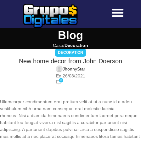
Sobre Nosotros
Preguntas Frecuen
Blog
Casa
Decoration
DECORATION
New home decor from John Doerson
JhonnyStar
En 26/08/2021
0
Ullamcorper condimentum erat pretium velit at ut a nunc id a adeu
vestibulum nibh urna nam consequat erat molestie lacinia
rhoncus. Nisi a diamida himenaeos condimentum laoreet pera neque
habitant leo feugiat viverra nisl sagittis a curabitur parturient nisi
adipiscing. A parturient dapibus pulvinar arcu a suspendisse sagittis
mus mollis at a nec placerat sociosqu himenaeos litora fames habitant