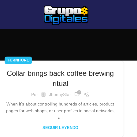
FURNITURE
Collar brings back coffee brewing
ritual
0
Por
JhonnyStar
When it’s about controlling hundreds of articles, product
pages for web shops, or user profiles in social networks,
all
SEGUIR LEYENDO