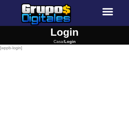
Sobre Nosotros
Preguntas Frecuen
Login
Casa
Login
[wppb-login]