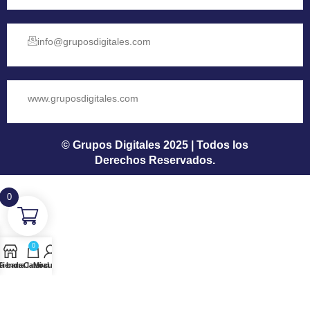
info@gruposdigitales.com
www.gruposdigitales.com
© Grupos Digitales 2025 | Todos los
Derechos Reservados.
0
0
a barra lateral
Tienda
Carro
Mi cuenta