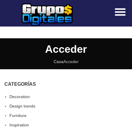
Sobre Nosotros
Preguntas Frecuen
Acceder
Casa
Acceder
CATEGORÍAS
Decoration
Design trends
Furniture
Inspiration